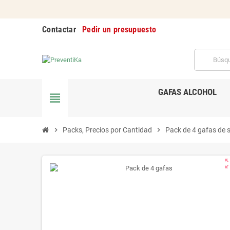
Contactar
Pedir un presupuesto
GAFAS ALCOHOL
view_headline
chevron_right
Packs, Precios por Cantidad
chevron_right
Pack de 4 gafas de 
zoom_o