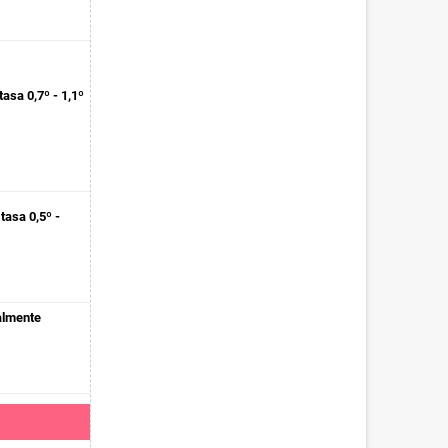
asa 0,7º - 1,1º
asa 0,5º -
talmente