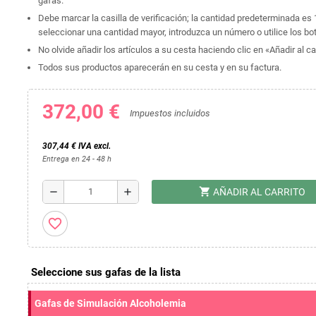
gafas.
Debe marcar la casilla de verificación; la cantidad predeterminada es 
seleccionar una cantidad mayor, introduzca un número o utilice los bot
No olvide añadir los artículos a su cesta haciendo clic en «Añadir al car
Todos sus productos aparecerán en su cesta y en su factura.
372,00 €
Impuestos incluidos
307,44 € IVA excl.
Entrega en 24 - 48 h
shopping_cart
remove
add
AÑADIR AL CARRITO
favorite_border
Seleccione sus gafas de la lista
Gafas de Simulación Alcoholemia