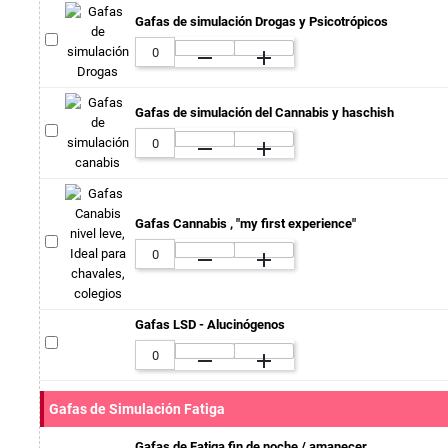
Gafas de simulación Drogas y Psicotrópicos
remove
add
Gafas de simulación del Cannabis y haschish
remove
add
Gafas Cannabis , "my first experience"
remove
add
Gafas LSD - Alucinógenos
remove
add
Gafas de Simulación Fatiga
Gafas de Fatiga fin de noche / amanecer