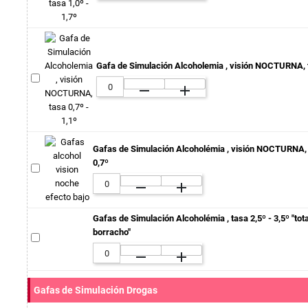
Gafa de Simulación Alcoholemia , visión NOCTURNA, t
remove
add
Gafas de Simulación Alcoholémia , visión NOCTURNA, t
0,7º
remove
add
Gafas de Simulación Alcoholémia , tasa 2,5º - 3,5º "to
borracho"
remove
add
Gafas de Simulación Drogas