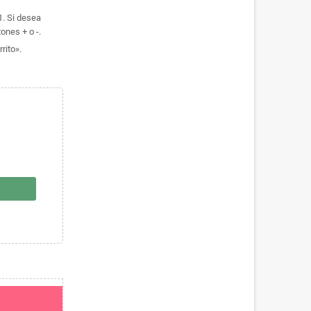
1. Si desea
ones + o -.
rito».