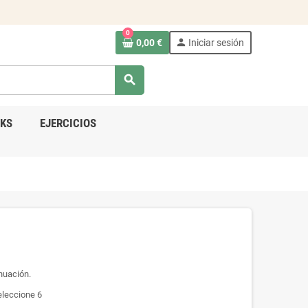
0
person
0,00 €
Iniciar sesión
search
KS
EJERCICIOS
inuación.
eleccione 6