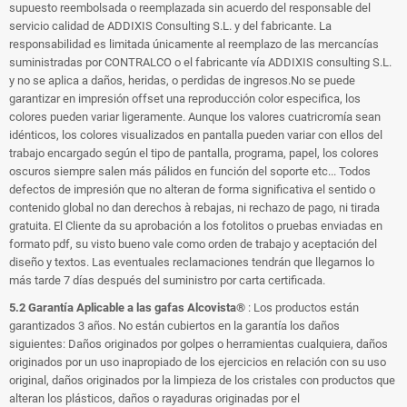
supuesto reembolsada o reemplazada sin acuerdo del responsable del
servicio calidad de ADDIXIS Consulting S.L. y del fabricante. La
responsabilidad es limitada únicamente al reemplazo de las mercancías
suministradas por CONTRALCO o el fabricante vía ADDIXIS consulting S.L.
y no se aplica a daños, heridas, o perdidas de ingresos.No se puede
garantizar en impresión offset una reproducción color especifica, los
colores pueden variar ligeramente. Aunque los valores cuatricromía sean
idénticos, los colores visualizados en pantalla pueden variar con ellos del
trabajo encargado según el tipo de pantalla, programa, papel, los colores
oscuros siempre salen más pálidos en función del soporte etc... Todos
defectos de impresión que no alteran de forma significativa el sentido o
contenido global no dan derechos à rebajas, ni rechazo de pago, ni tirada
gratuita. El Cliente da su aprobación a los fotolitos o pruebas enviadas en
formato pdf, su visto bueno vale como orden de trabajo y aceptación del
diseño y textos. Las eventuales reclamaciones tendrán que llegarnos lo
más tarde 7 días después del suministro por carta certificada.
5.2 Garantía Aplicable a las gafas Alcovista®
: Los productos están
garantizados 3 años. No están cubiertos en la garantía los daños
siguientes: Daños originados por golpes o herramientas cualquiera, daños
originados por un uso inapropiado de los ejercicios en relación con su uso
original, daños originados por la limpieza de los cristales con productos que
alteran los plásticos, daños o rayaduras originadas por el