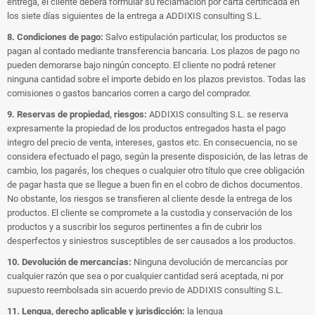
entrega, el cliente deberá formular su reclamación por carta certificada en
los siete días siguientes de la entrega a ADDIXIS consulting S.L.
8. Condiciones de pago:
Salvo estipulación particular, los productos se
pagan al contado mediante transferencia bancaria. Los plazos de pago no
pueden demorarse bajo ningún concepto. El cliente no podrá retener
ninguna cantidad sobre el importe debido en los plazos previstos. Todas las
comisiones o gastos bancarios corren a cargo del comprador.
9. Reservas de propiedad, riesgos:
ADDIXIS consulting S.L. se reserva
expresamente la propiedad de los productos entregados hasta el pago
integro del precio de venta, intereses, gastos etc. En consecuencia, no se
considera efectuado el pago, según la presente disposición, de las letras de
cambio, los pagarés, los cheques o cualquier otro título que cree obligación
de pagar hasta que se llegue a buen fin en el cobro de dichos documentos.
No obstante, los riesgos se transfieren al cliente desde la entrega de los
productos. El cliente se compromete a la custodia y conservación de los
productos y a suscribir los seguros pertinentes a fin de cubrir los
desperfectos y siniestros susceptibles de ser causados a los productos.
10. Devolución de mercancías:
Ninguna devolución de mercancías por
cualquier razón que sea o por cualquier cantidad será aceptada, ni por
supuesto reembolsada sin acuerdo previo de ADDIXIS consulting S.L.
11. Lengua, derecho aplicable y jurisdicción:
la lengua