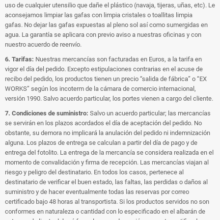
uso de cualquier utensilio que dañe el plástico (navaja, tijeras, uñas, etc). Le
aconsejamos limpiar las gafas con limpia cristales o toallitas limpia
gafas. No dejar las gafas expuestas al pleno sol así como sumergidas en
agua. La garantía se aplicara con previo aviso a nuestras oficinas y con
nuestro acuerdo de reenvío.
6. Tarifas:
Nuestras mercancías son facturadas en Euros, a la tarifa en
vigor el día del pedido. Excepto estipulaciones contrarias en el acuse de
recibo del pedido, los productos tienen un precio “salida de fábrica” o “EX
WORKS” según los incoterm de la cámara de comercio internacional,
versión 1990. Salvo acuerdo particular, los portes vienen a cargo del cliente.
7. Condiciones de suministro:
Salvo un acuerdo particular; las mercancías
se servirán en los plazos acordados el día de aceptación del pedido. No
obstante, su demora no implicará la anulación del pedido ni indemnización
alguna. Los plazos de entrega se calculan a partir del día de pago y de
entrega del fotolito. La entrega de la mercancía se considera realizada en el
momento de convalidación y firma de recepción. Las mercancías viajan al
riesgo y peligro del destinatario. En todos los casos, pertenece al
destinatario de verificar el buen estado, las faltas, las perdidas o daños al
suministro y de hacer eventualmente todas las reservas por correo
certificado bajo 48 horas al transportista. Si los productos servidos no son
conformes en naturaleza o cantidad con lo especificado en el albarán de