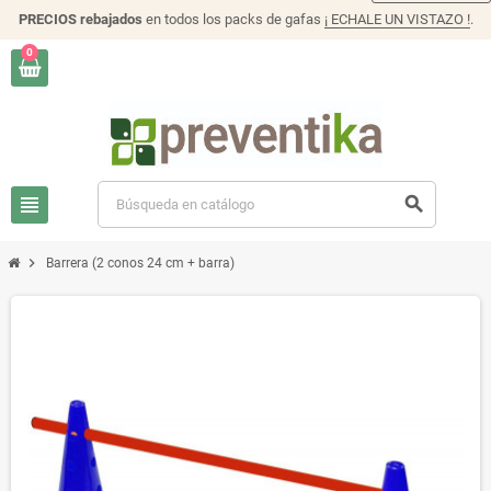
PRECIOS rebajados
en todos los packs de gafas
¡ ECHALE UN VISTAZO !
.
0
view_headline
search
chevron_right
Barrera (2 conos 24 cm + barra)