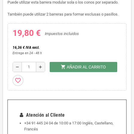
Puede utilizar esta barrera modular sola o los conos por separado.
También puede utilizar 2 barreras para formar esclusas o pasillos.
19,80 €
Impuestos incluidos
16,36 € IVA excl.
Entrega en 24 - 48 h
shopping_cart
remove
add
AÑADIR AL CARRITO
favorite_border
Atención al Cliente
+34 91 445 24 04 de 10:00 a 17:00 Inglés, Castellano,
Francés